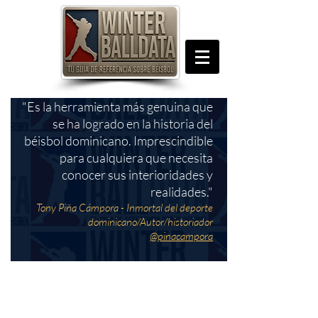
"Es la herramienta más genuina que
se ha logrado en la historia del
béisbol dominicano. Imprescindible
para cualquiera que necesita
conocer sus interioridades y
realidades."
Tony Piña Cámpora - Inmortal del deporte
dominicano/Autor/historiador
@pinacampora