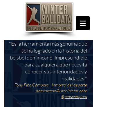
"Es la herramienta más genuina que
se ha logrado en la historia del
béisbol dominicano. Imprescindible
para cualquiera que necesita
conocer sus interioridades y
realidades."
Tony Piña Cámpora - Inmortal del deporte
dominicano/Autor/historiador
@pinacampora