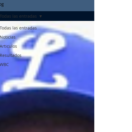
og
Todas las entradas
Todas las entradas
Noticias
Articulos
Resultados
WBC