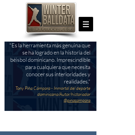
"Es la herramienta más genuina que
se ha logrado en la historia del
béisbol dominicano. Imprescindible
para cualquiera que necesita
conocer sus interioridades y
realidades."
Tony Piña Cámpora - Inmortal del deporte
dominicano/Autor/historiador
@pinacampora