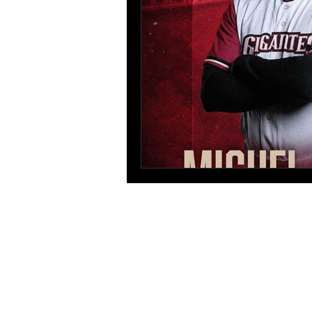
Rubén Sánchez
stats.winterballdata.com