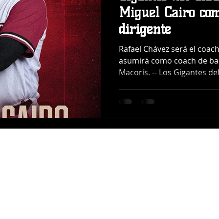
Miguel Cairo co
dirigente
Rafael Chávez será el coach
asumirá como coach de ba
Macorís. -- Los Gigantes de
contratación del experime
Cairo como dirigente del e
temporada de la Liga de Béi
República Dominicana (LID
también confirmó la integr
como coach de pitcheo y J
banca. El anuncio fue rea
LIDOM
Sobre Nosotros
Contacto
C