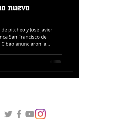
mo nuevo
 de pitcheo y José Javier
nca San Francisco de
l Cibao anunciaron la
ntado venezolano Miguel
quipo para la próxima
sbol Profesional de la
OM). La organización
ación de Rafael Chávez
osé Javier como coach de
lizado por el g
reado por Winterballdata en 2020