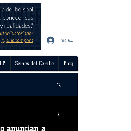
ia del béisbol
a conocer sus
y realidades."
utor/historiador
@pinacampora
Iniciar sesión
LB
Series del Caribe
Blog
ao anuncian a