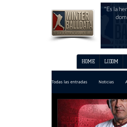
"Es la he
domi
HOME
LIDOM
Todas las entradas
Noticias