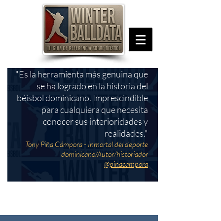
"Es la herramienta más genuina que
se ha logrado en la historia del
béisbol dominicano. Imprescindible
para cualquiera que necesita
conocer sus interioridades y
realidades."
Tony Piña Cámpora - Inmortal del deporte
dominicano/Autor/historiador
@pinacampora