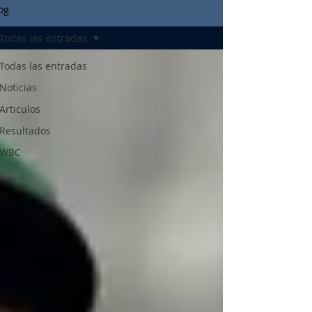
og
Todas las entradas
Todas las entradas
Noticias
Articulos
Resultados
WBC