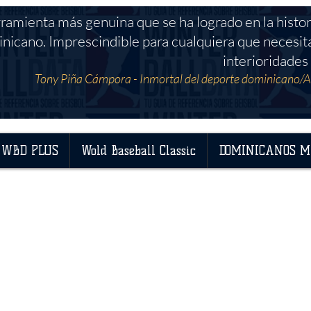
rramienta más genuina que se ha logrado en la histor
nicano. Imprescindible para cualquiera que necesit
interioridades 
Tony Piña Cámpora - Inmortal del deporte dominicano/A
WBD PLUS
Wold Baseball Classic
DOMINICANOS M