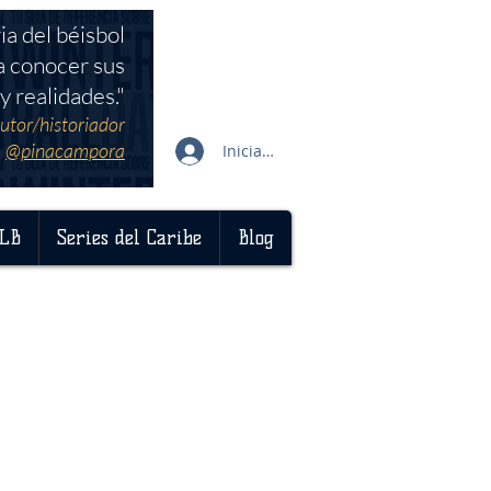
ia del béisbol
a conocer sus
y realidades."
utor/historiador
@pinacampora
Iniciar sesión
LB
Series del Caribe
Blog