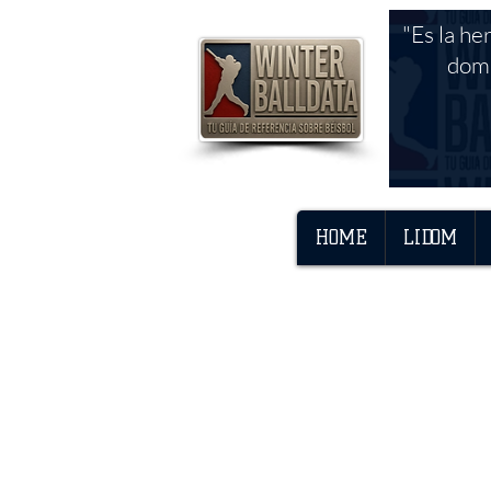
"Es la he
domi
HOME
LIDOM