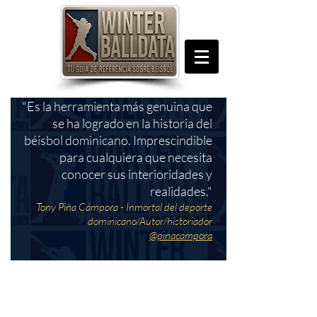
"Es la herramienta más genuina que
se ha logrado en la historia del
béisbol dominicano. Imprescindible
para cualquiera que necesita
conocer sus interioridades y
realidades."
Tony Piña Cámpora - Inmortal del deporte
dominicano/Autor/historiador
@pinacampora