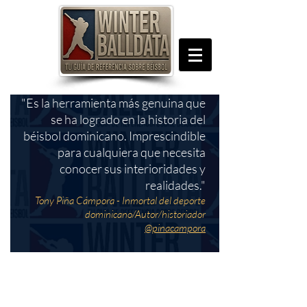
"Es la herramienta más genuina que
se ha logrado en la historia del
béisbol dominicano. Imprescindible
para cualquiera que necesita
conocer sus interioridades y
realidades."
Tony Piña Cámpora - Inmortal del deporte
dominicano/Autor/historiador
@pinacampora