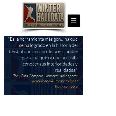
"Es la herramienta más genuina que
se ha logrado en la historia del
béisbol dominicano. Imprescindible
para cualquiera que necesita
conocer sus interioridades y
realidades."
Tony Piña Cámpora - Inmortal del deporte
dominicano/Autor/historiador
@pinacampora