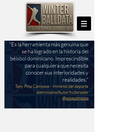
"Es la herramienta más genuina que
se ha logrado en la historia del
béisbol dominicano. Imprescindible
para cualquiera que necesita
conocer sus interioridades y
realidades."
Tony Piña Cámpora - Inmortal del deporte
dominicano/Autor/historiador
@pinacampora