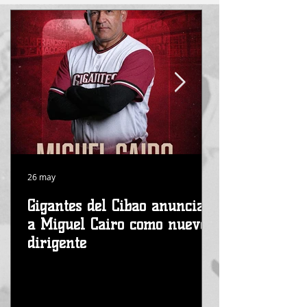
26 may
18 mar
Gigantes del Cibao anuncian
¡Venezuela 
a Miguel Cairo como nuevo
2026!
dirigente