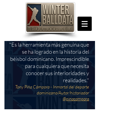
"Es la herramienta más genuina que
se ha logrado en la historia del
béisbol dominicano. Imprescindible
para cualquiera que necesita
conocer sus interioridades y
realidades."
Tony Piña Cámpora - Inmortal del deporte
dominicano/Autor/historiador
@pinacampora