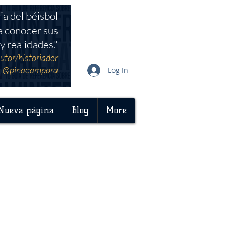
ia del béisbol
a conocer sus
y realidades."
utor/historiador
@pinacampora
Log In
Nueva página
Blog
More