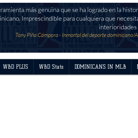
rramienta más genuina que se ha logrado en la histor
nicano. Imprescindible para cualquiera que necesit
interioridades 
Tony Piña Cámpora - Inmortal del deporte dominicano/A
WBD PLUS
WBD Stats
DOMINICANS IN MLB