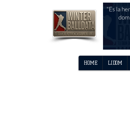
"Es la he
domi
HOME
LIDOM