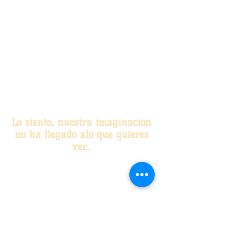
Lo siento, nuestra imaginación
no ha llegado alo que quieres
ver...
Comprueba la URL del sitio web e
inténtalo de nuevo, o encuentra lo
que necesitas en nuestra página
principal.
Regresar a Inicio