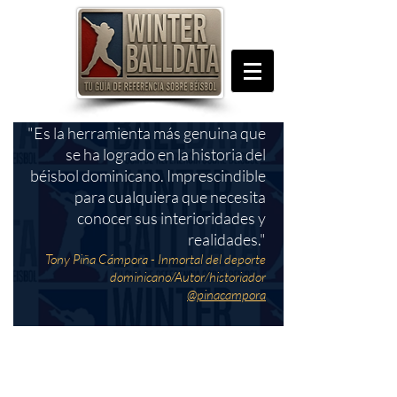
"Es la herramienta más genuina que
se ha logrado en la historia del
béisbol dominicano. Imprescindible
para cualquiera que necesita
conocer sus interioridades y
realidades."
Tony Piña Cámpora - Inmortal del deporte
dominicano/Autor/historiador
@pinacampora