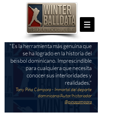
"Es la herramienta más genuina que
se ha logrado en la historia del
béisbol dominicano. Imprescindible
para cualquiera que necesita
conocer sus interioridades y
realidades."
Tony Piña Cámpora - Inmortal del deporte
dominicano/Autor/historiador
@pinacampora