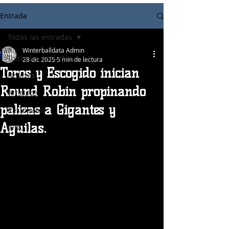
Entrada
Todas las entradas
Winterballdata Admin
Todas las entradas
28 dic 2025
5 min de lectura
Toros y Escogido inician
Noticias
Round Robin propinando
Articulos
palizas a Gigantes y
Resultados
Águilas.
WBC