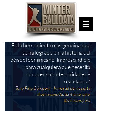
"Es la herramienta más genuina que
se ha logrado en la historia del
béisbol dominicano. Imprescindible
para cualquiera que necesita
conocer sus interioridades y
realidades."
Tony Piña Cámpora - Inmortal del deporte
dominicano/Autor/historiador
@pinacampora