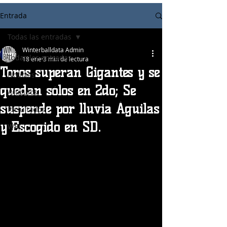
Entrada
Todas las entradas
Winterballdata Admin
Todas las entradas
18 ene
3 min de lectura
Toros superan Gigantes y se
Noticias
quedan sólos en 2do; Se
Articulos
suspende por lluvia Águilas
Resultados
y Escogido en SD.
WBC