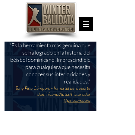
"Es la herramienta más genuina que
se ha logrado en la historia del
béisbol dominicano. Imprescindible
para cualquiera que necesita
conocer sus interioridades y
realidades."
Tony Piña Cámpora - Inmortal del deporte
dominicano/Autor/historiador
@pinacampora