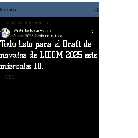
Entrada
Todas las entradas
Winterballdata Admin
Todas las entradas
8 sept 2025
2 min de lectura
Todo listo para el Draft de
Noticias
novatos de LIDOM 2025 este
Articulos
miércoles 10.
Resultados
WBC