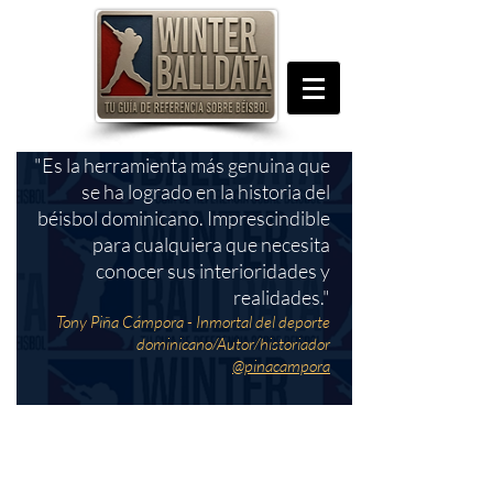
"Es la herramienta más genuina que
se ha logrado en la historia del
béisbol dominicano. Imprescindible
para cualquiera que necesita
conocer sus interioridades y
realidades."
Tony Piña Cámpora - Inmortal del deporte
dominicano/Autor/historiador
@pinacampora