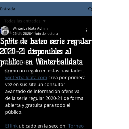
Entrada
Todas las entradas
Winterballdata Admin
Todas las entradas
26 dic 2020
1 min de lectura
Splits de bateo serie regular
Noticias
2020-21 disponibles al
Articulos
público en Winterballdata
Resultados
Como un regalo en estas navidades, 
WBC
winterballdata.com
 crea por primera 
vez en sus site un consultor 
avanzado de información ofensiva 
de la serie regular 2020-21 de forma 
abierta y gratuita para todo el 
público.
El link
ubicado en la sección 
"Torneo 