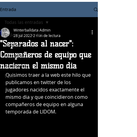
Entrada
Todas las entradas
Winterballdata Admin
Todas las entradas
28 jul 2022
2 min de lectura
"Separados al nacer":
Noticias
Compañeros de equipo que
Articulos
nacieron el mismo dia
Resultados
Quisimos traer a la web este hilo que 
WBC
publicamos en twitter de los 
jugadores nacidos exactamente el 
mismo dia y que coincidieron como 
compañeros de equipo en alguna 
temporada de LIDOM.