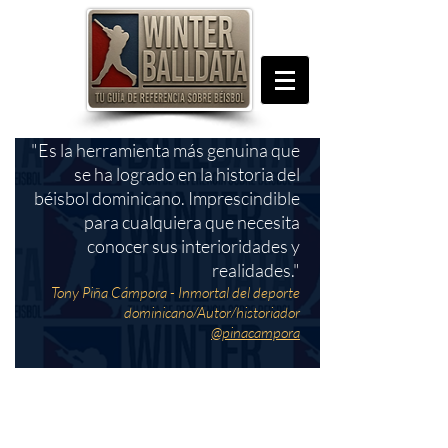
"Es la herramienta más genuina que
se ha logrado en la historia del
béisbol dominicano. Imprescindible
para cualquiera que necesita
conocer sus interioridades y
realidades."
Tony Piña Cámpora - Inmortal del deporte
dominicano/Autor/historiador
@pinacampora