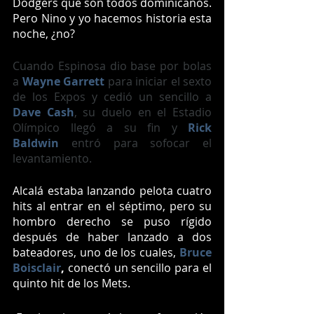
Dodgers que son todos dominicanos. 
Pero Nino y yo hacemos historia esta 
noche, ¿no?
Cuando Espinosa dio base por bolas 
a 
Wayne Garrett
 para iniciar el sexto 
de los Expos y cedió un sencillo a 
Dave Cash
, su duelo en el Estadio 
Olímpico llegó a su fin y 
Rick 
Baldwin
 entró para sofocar el 
levantamiento.
Alcalá estaba lanzando pelota cuatro 
hits al entrar en el séptimo, pero su 
hombro derecho se puso rígido 
después de haber lanzado a dos 
bateadores, uno de los cuales, 
Bruce 
Boisclair
,
 conectó un sencillo para el 
quinto hit de los Mets.