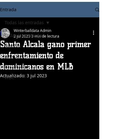
Entrada
Todas las entradas
Winterballdata Admin
Todas las entradas
2 jul 2023
3 min de lectura
Santo Alcalá ganó primer
Noticias
enfrentamiento de
Articulos
dominicanos en MLB
Resultados
Actualizado:
3 jul 2023
WBC