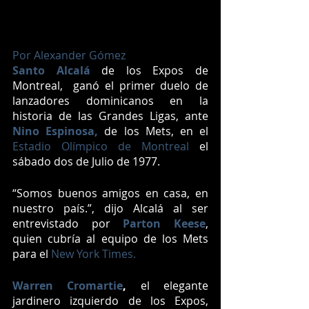
Por Alexander Gómez
Santo Alcalá
 de los Expos de 
Montreal,  ganó el primer duelo de 
lanzadores dominicanos en la 
historia de las Grandes Ligas, ante 
Nino Espinosa,
 de los Mets, en el 
Estadio Olímpico de Montreal 
el 
sábado dos de Julio de 1977.
“Somos buenos amigos en casa, en 
nuestro país.”, dijo Alcalá al ser 
entrevistado por 
Parton Keese
, 
quien cubría al equipo de los Mets 
para el 
New York Times.
Warren Cromartie
,
 el elegante 
jardinero izquierdo de los Expos, 