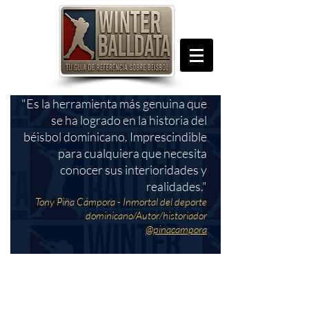
"Es la herramienta más genuina que
se ha logrado en la historia del
béisbol dominicano. Imprescindible
para cualquiera que necesita
conocer sus interioridades y
realidades."
Tony Piña Cámpora - Inmortal del deporte
dominicano/Autor/historiador
@pinacampora