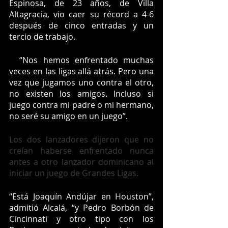
Espinosa, de 23 años, de 
Villa 
Altagracia,
 vio caer su récord a 4-6 
después de cinco entradas y un 
tercio de trabajo.
  “Nos hemos enfrentado muchas 
veces en las ligas allá atrás. Pero una 
vez que jugamos uno contra el otro, 
no existen los amigos. Incluso si 
juego contra mi padre o mi hermano, 
no seré su amigo en un juego”.
Los dos lanzadores dijeron que no 
creían haberse enfrentado nunca 
antes a otro lanzador dominicano al 
iniciar un juego de Grandes Ligas.
“Está Joaquín Andújar en Houston”, 
admitió Alcalá, “y Pedro Borbón de 
Cincinnati y otro tipo con los 