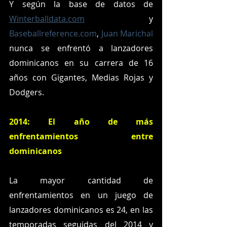
Y según la base de datos de 
Winterballdata.com
 y 
Baseballreference.com
, 
Juan Marichal 
nunca se enfrentó a lanzadores 
dominicanos en su carrera de 16 
años con Gigantes, Medias Rojas y 
Dodgers.
2014: El año de más 
enfrentamientos entre 
dominicanos
La mayor cantidad de 
enfrentamientos en un juego de 
lanzadores dominicanos es 24, en las 
temporadas seguidas del 2014 y 