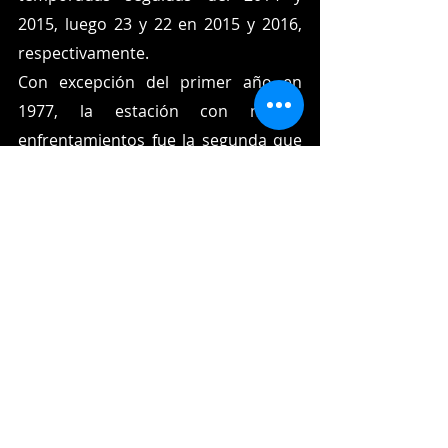
2015, luego 23 y 22 en 2015 y 2016, 
respectivamente.
Con excepción del primer año en 
1977, la estación con menos 
enfrentamientos fue la segunda que 
se produjo en 1983, con un total de 
cuatro.
Este año 2023 lo han hecho en ocho 
juegos:
Abril 10, Roansy Contreras,PIT vs 
Framber Valdez,HOU
Mayo 5, Luis Castillo, SEA vs Cristian 
Javier,HOU
Junio 3,Luis Medina,OAK vs Eury 