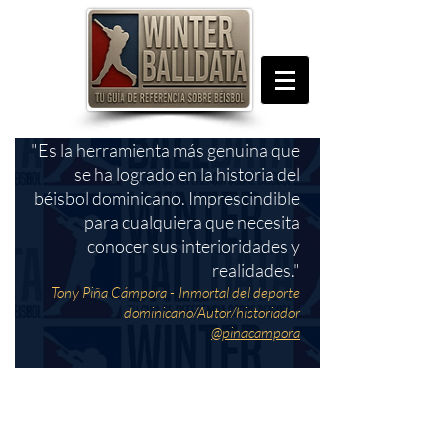
"Es la herramienta más genuina que
se ha logrado en la historia del
béisbol dominicano. Imprescindible
para cualquiera que necesita
conocer sus interioridades y
realidades."
Tony Piña Cámpora - Inmortal del deporte
dominicano/Autor/historiador
@pinacampora