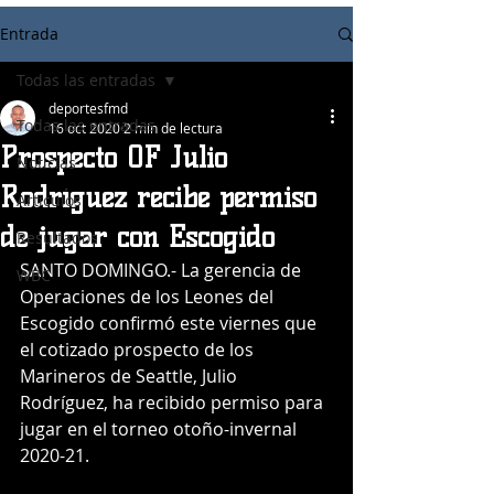
Entrada
Todas las entradas
deportesfmd
Todas las entradas
16 oct 2020
2 min de lectura
Prospecto OF Julio
Noticias
Rodríguez recibe permiso
Articulos
de jugar con Escogido
Resultados
SANTO DOMINGO.- La gerencia de 
WBC
Operaciones de los Leones del 
Escogido confirmó este viernes que 
el cotizado prospecto de los 
Marineros de Seattle, Julio 
Rodríguez, ha recibido permiso para 
jugar en el torneo otoño-invernal 
2020-21.