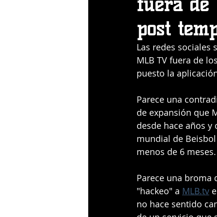
fuera de 
post tem
Las redes sociales 
MLB TV fuera de los
puesto la aplicación
Parece una contradic
de expansión que 
desde hace años y 
mundial de Beisbol 
menos de 6 meses.
Parece una broma d
"hackeo" a 
MLB.tv
 
no hace sentido ca