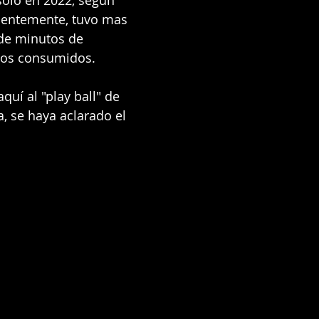
solo en 2022, segun 
cientemente, tuvo mas 
de minutos de 
dos consumidos.
uí al "play ball" de 
, se haya aclarado el 