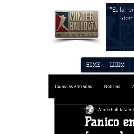
"Es la he
domi
HOME
LIDOM
Todas las entradas
Noticias
Winterballdata A
Pánico e