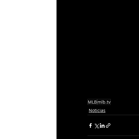
MLB
mlb.tv
Noticias