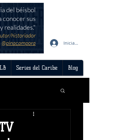
ia del béisbol
a conocer sus
y realidades."
utor/historiador
@pinacampora
Iniciar sesión
LB
Series del Caribe
Blog
 TV