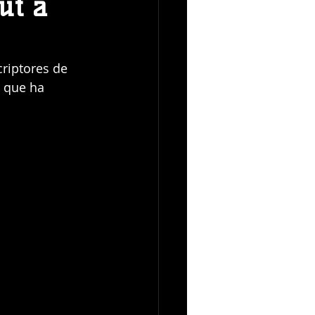
ut a
riptores de 
 que ha 