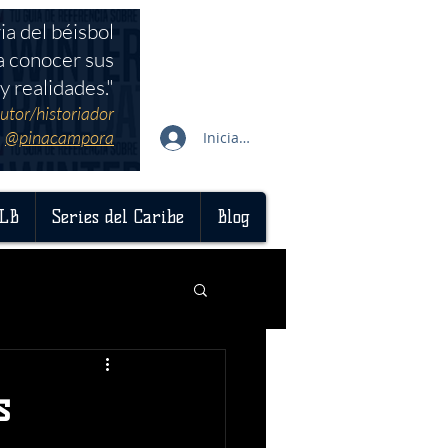
ia del béisbol
a conocer sus
y realidades."
utor/historiador
@pinacampora
Iniciar sesión
LB
Series del Caribe
Blog
s