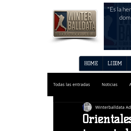
"Es la he
domi
HOME
LIDOM
Todas las entradas
Noticias
Winterballdata A
Orientale