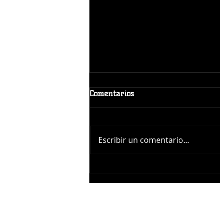
Comentarios
Escribir un comentario...
Gigantes del Cibao anuncian a
Miguel Cairo como nuevo
dirigente
stats.winterballdata.com