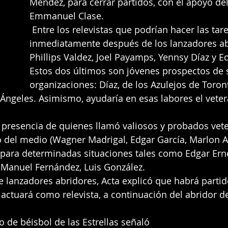
Méndez, para cerrar partidos, con el apoyo de
Emmanuel Clase.
 Entre los relevistas que podrían hacer las tareas 
inmediatamente después de los lanzadores ab
Phillips Valdez, Joel Payamps, Yennsy Díaz y E
Estos dos últimos son jóvenes prospectos de 
organizaciones: Díaz, de los Azulejos de Toron
Ángeles. Asimismo, ayudaría en esas labores el veter
 presencia de quienes llamó valiosos y probados vet
vo del medio (Wagner Madrigal, Edgar García, Marlon Ar
para determinadas situaciones tales como Edgar Erne
é Manuel Fernández, Luis González.
e lanzadores abridores, Acta explicó que habrá partid
 actuará como relevista, a continuación del abridor de
vo de béisbol de las Estrellas señaló 