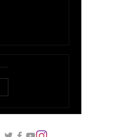
 Venezuela avanza a su
era final del WBC
ando a Italia.