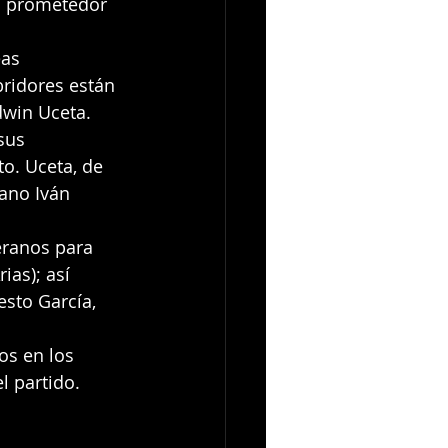
l prometedor 
ridores están 
dwin Uceta. 
sus 
to. Uceta, de 
ano Iván 
eranos para 
ias); así 
sto García, 
os en los 
l partido.