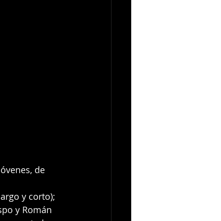
jóvenes, de 
argo y corto); 
ispo y Román 