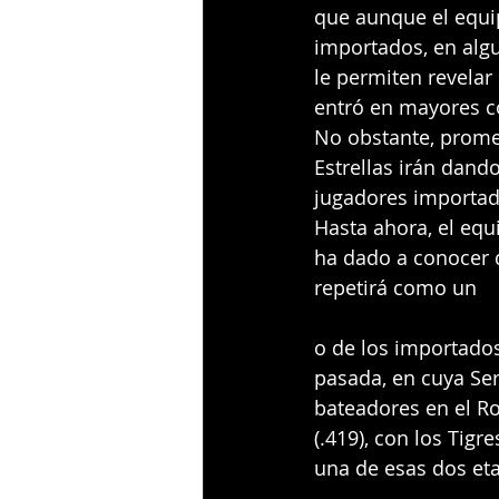
que aunque el equi
importados, en alg
le permiten revela
entró en mayores c
No obstante, promet
Estrellas irán dand
jugadores importad
Hasta ahora, el eq
ha dado a conocer qu
repetirá como un
o de los importados
pasada, en cuya Seri
bateadores en el Rou
(.419), con los Tig
una de esas dos et