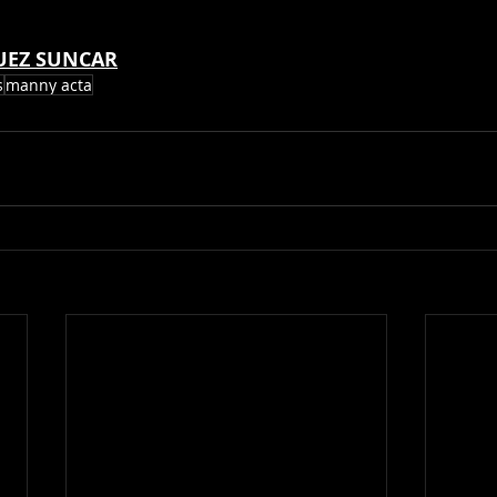
UEZ SUNCAR
s
manny acta