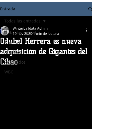
Entrada
Todas las entradas
Winterballdata Admin
Todas las entradas
19 nov 2020
1 min de lectura
Odubel Herrera es nueva
Noticias
adquisición de Gigantes del
Articulos
Cibao
Resultados
WBC