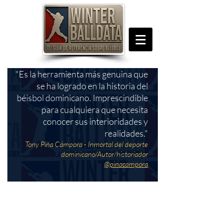
"Es la herramienta más genuina que
se ha logrado en la historia del
béisbol dominicano. Imprescindible
para cualquiera que necesita
conocer sus interioridades y
realidades."
Tony Piña Cámpora - Inmortal del deporte
dominicano/Autor/historiador
@pinacampora