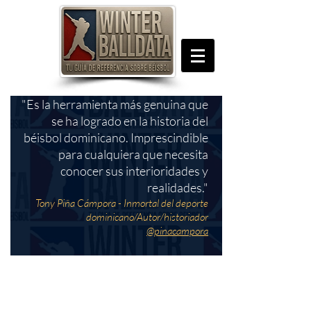
"Es la herramienta más genuina que
se ha logrado en la historia del
béisbol dominicano. Imprescindible
para cualquiera que necesita
conocer sus interioridades y
realidades."
Tony Piña Cámpora - Inmortal del deporte
dominicano/Autor/historiador
@pinacampora