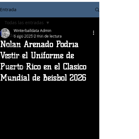
Entrada
Todas las entradas
Winterballdata Admin
Todas las entradas
6 ago 2025
2 min de lectura
Nolan Arenado Podría
Noticias
Vestir el Uniforme de
Articulos
Puerto Rico en el Clásico
Resultados
Mundial de Béisbol 2026
WBC