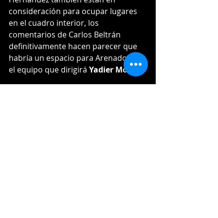
consideración para ocupar lugares 
en el cuadro interior, los 
comentarios de Carlos Beltrán 
definitivamente hacen parecer que 
habría un espacio para Arenado en 
el equipo que dirigirá 
Yadier Molina
.
Consulta las estadísticas de Arenado 
y cualquier otro jugador en:
https://www.winterballdata.com/wbc