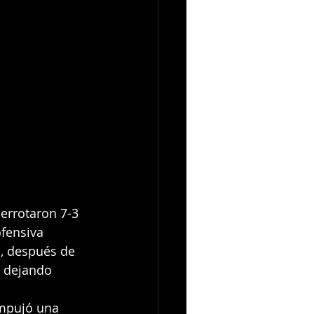
derrotaron 7-3 
fensiva 
1, después de 
, dejando 
mpujó una 