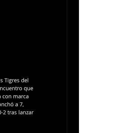
 Tigres del 
encuentro que 
a con marca 
onchó a 7, 
-2 tras lanzar 