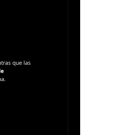
tras que las 
de 
na.