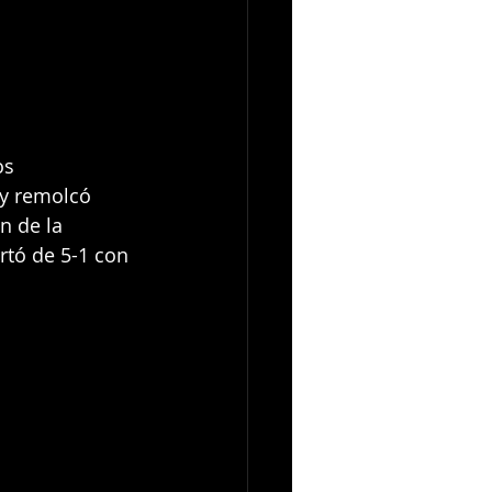
os 
 y remolcó 
n de la 
tó de 5-1 con 