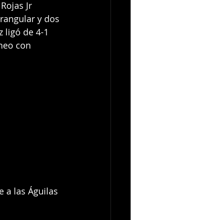
Rojas Jr 
rangular y dos 
 ligó de 4-1 
neo con 
 a las Águilas 