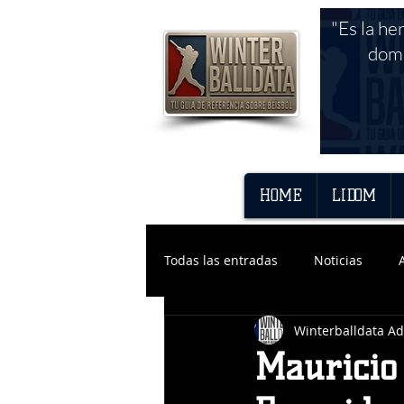
"Es la he
domi
HOME
LIDOM
Todas las entradas
Noticias
Winterballdata A
Mauricio