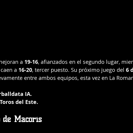
mejoran a 
19-16
, afianzados en el segundo lugar, mien
 caen a 
16-20
, tercer puesto. Su próximo juego del 
6 
evamente entre ambos equipos, esta vez en La Roma
balldata IA. 
oros del Este.
o de Macorís