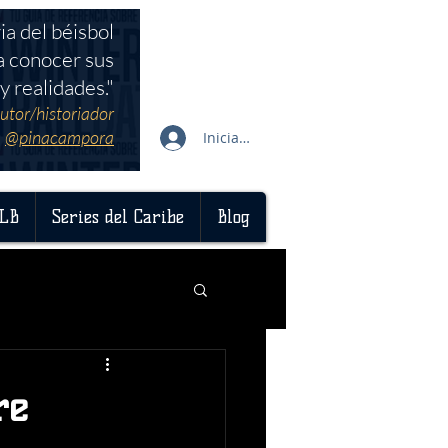
ia del béisbol
a conocer sus
y realidades."
utor/historiador
@pinacampora
Iniciar sesión
LB
Series del Caribe
Blog
re