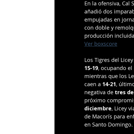
En la ofensiva, Cal
añadió dos imparab
empujadas en jornad
con doble y remolqu
producción incluida
Ver boxscore
Los Tigres del Licey
15-19
, ocupando el 
mientras que los L
caen a 
14-21
, últim
negativa de 
tres de
próximo compromis
diciembre
, Licey v
de Macorís para enf
en Santo Domingo.