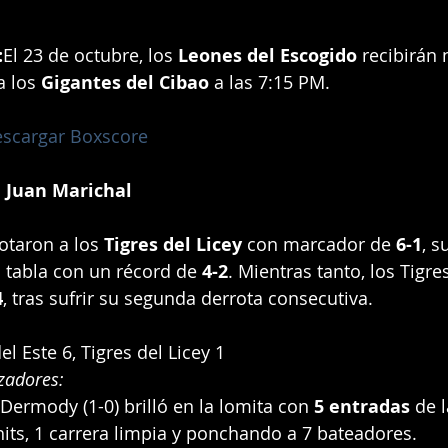
:
El 23 de octubre, los 
Leones del Escogido
 recibirán
 los 
Gigantes del Cibao
 a las 7:15 PM.
scargar Boxscore
 Juan Marichal
otaron a los 
Tigres del Licey
 con marcador de 
6-1
, s
 tabla con un récord de 
4-2
. Mientras tanto, los Tigre
4
, tras sufrir su segunda derrota consecutiva.
el Este 6, Tigres del Licey 1
zadores:
 Dermody (1-0) brilló en la lomita con 
5 entradas
 de 
its, 1 carrera limpia y ponchando a 7 bateadores.