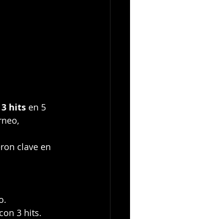
 
3 hits
 en 5 
rneo, 
eron clave en 
o.
con 3 hits.