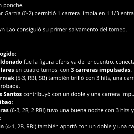
un ponche.
r García (0-2) permitió 1 carrera limpia en 1 1/3 entra
yn Lao consiguió su primer salvamento del torneo.
ogido:
aldonado
 fue la figura ofensiva del encuentro, conec
lares
 en cuatro turnos, con 
3 carreras impulsadas
.
rniak
 (5-3, RBI, SB) también brilló con 3 hits, una ca
 robada.
s Santos
 contribuyó con un doble y una carrera impu
ibao:
eras
 (6-3, 2B, 2 RBI) tuvo una buena noche con 3 hits y
.
ín
 (4-1, 2B, RBI) también aportó con un doble y una ca