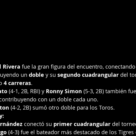
 Rivera
 fue la gran figura del encuentro, conectando
cluyendo un 
doble
 y su 
segundo cuadrangular
 del to
o 
4 carreras
.
ato
 (4-1, 2B, RBI) y 
Ronny Simon
 (5-3, 2B) también fu
, contribuyendo con un doble cada uno.
ston
 (4-2, 2B) sumó otro doble para los Toros.
y:
rnández
 conectó su 
primer cuadrangular
 del torne
rgo
 (4-3) fue el bateador más destacado de los Tigres 