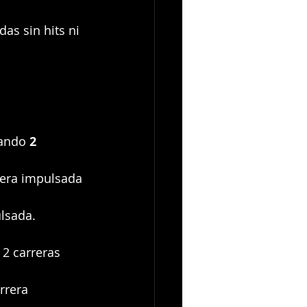
das sin hits ni 
tando 
2 
rrera impulsada 
lsada.
 2 carreras 
rrera 