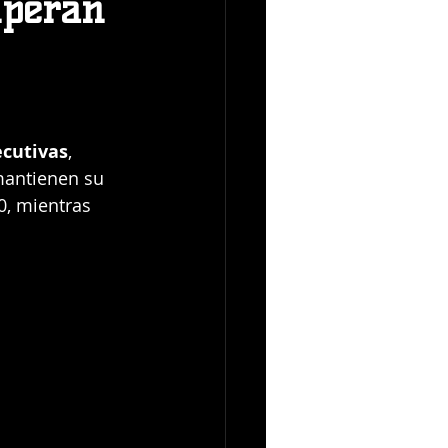
uperan
ecutivas
, 
mantienen su 
0, mientras 