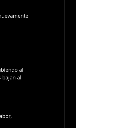
 nuevamente 
ubiendo al 
s bajan al 
labor, 