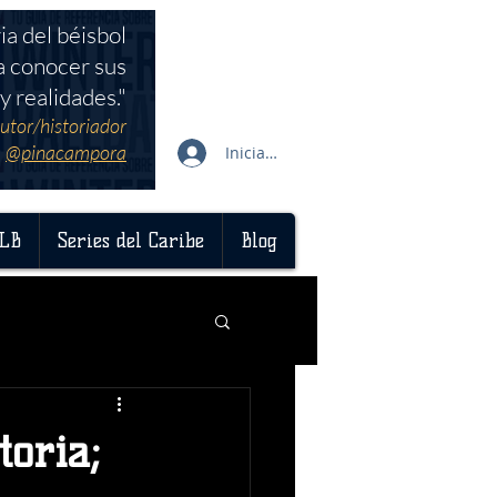
ia del béisbol
a conocer sus
y realidades."
utor/historiador
@pinacampora
Iniciar sesión
LB
Series del Caribe
Blog
oria;