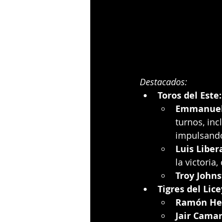
Destacados:
Toros del Este:
Emmanuel
turnos, in
impulsand
Luis Liber
la victoria
Troy John
Tigres del Lice
Ramón He
Jair Cama