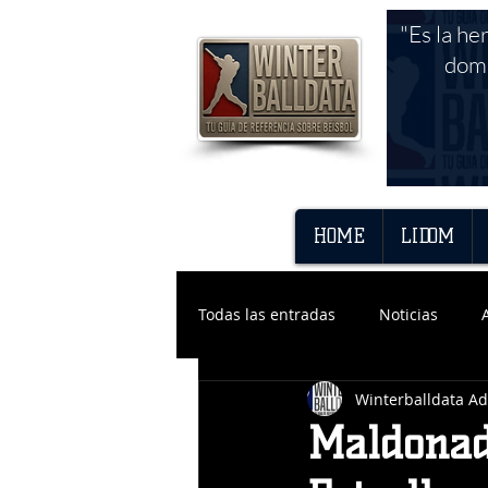
"Es la he
domi
HOME
LIDOM
Todas las entradas
Noticias
Winterballdata A
Maldonado