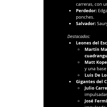
carreras, con 
Perdedor:
 Edga
ponches.
Salvador:
 Saur
Destacados:
Leones del Esc
Martín M
cuadrangu
Matt Kope
y una base
Luis De Lo
Gigantes del C
Julio Carr
impulsadas
José Ferm