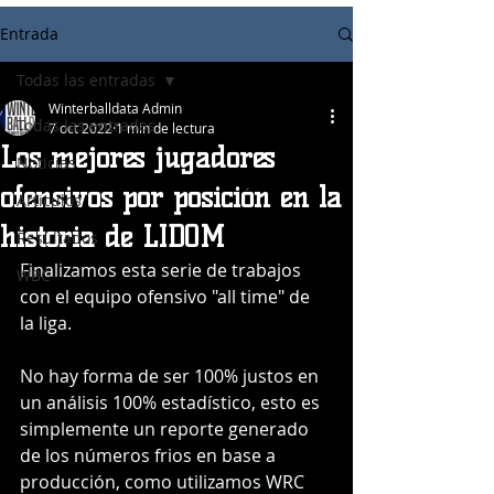
Entrada
Todas las entradas
Winterballdata Admin
Todas las entradas
7 oct 2022
1 min de lectura
Los mejores jugadores
Noticias
ofensivos por posición en la
Articulos
historia de LIDOM
Resultados
Finalizamos esta serie de trabajos 
WBC
con el equipo ofensivo "all time" de  
la liga.
No hay forma de ser 100% justos en 
un análisis 100% estadístico, esto es 
simplemente un reporte generado 
de los números frios en base a 
producción, como utilizamos WRC 