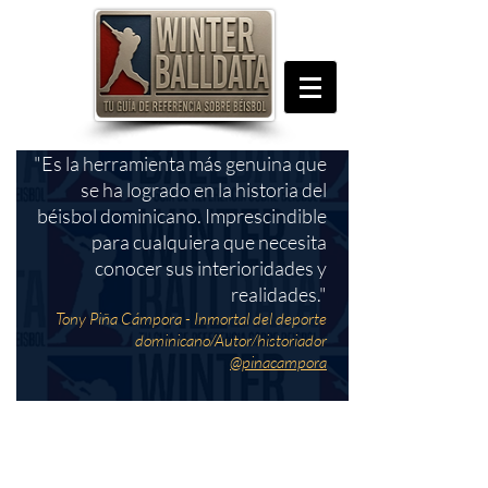
"Es la herramienta más genuina que
se ha logrado en la historia del
béisbol dominicano. Imprescindible
para cualquiera que necesita
conocer sus interioridades y
realidades."
Tony Piña Cámpora - Inmortal del deporte
dominicano/Autor/historiador
@pinacampora