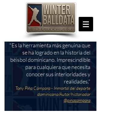
"Es la herramienta más genuina que
se ha logrado en la historia del
béisbol dominicano. Imprescindible
para cualquiera que necesita
conocer sus interioridades y
realidades."
Tony Piña Cámpora - Inmortal del deporte
dominicano/Autor/historiador
@pinacampora