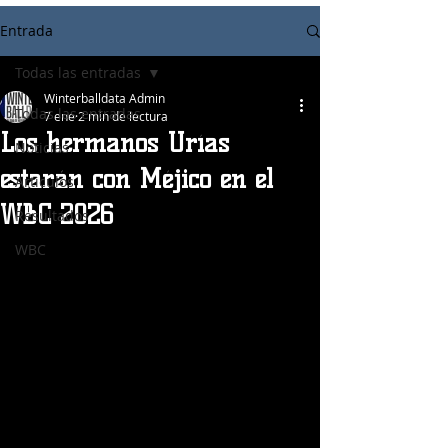
Entrada
Todas las entradas
Winterballdata Admin
Todas las entradas
7 ene
2 min de lectura
Los hermanos Urías
Noticias
estarán con Méjico en el
Articulos
WBC 2026
Resultados
WBC