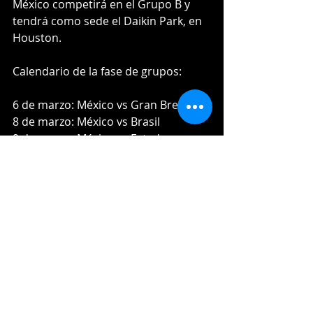
México competirá en el Grupo B y 
tendrá como sede el Daikin Park, en 
Houston.
Calendario de la fase de grupos:
6 de marzo: México vs Gran Bretaña
8 de marzo: México vs Brasil
9 de marzo: México vs Estados 
Unidos
11 de marzo: México vs Italia
Fuente
https://www.diariodemexico.com/are
na-deportiva/hermanos-urias-se-
suman-al-wbc-2026-y-fortalecen-el-
sueno-mundialista-de-mexico/amp