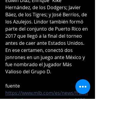
Edwin Díaz; Enrique “Kike” 
Hernández, de los Dodgers; Javier 
Báez, de los Tigres; y José Berríos, de 
los Azulejos. Lindor también formó 
parte del conjunto de Puerto Rico en 
2017 que llegó a la final del torneo 
antes de caer ante Estados Unidos. 
En ese certamen, conectó dos 
jonrones en un juego ante México y 
fue nombrado el Jugador Más 
Valioso del Grupo D.
fuente
https://www.mlb.com/es/news/franci
sco-lindor-puerto-rico-captain-2026-
world-baseball-classic
WBC2026
wbc
WBC