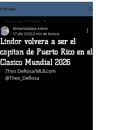
Entrada
Todas las entradas
Winterballdata Admin
Todas las entradas
17 abr 2025
2 min de lectura
Lindor volverá a ser el
Noticias
capitán de Puerto Rico en el
Articulos
Clásico Mundial 2026
Resultados
Theo DeRosa/MLB.com
WBC
@Theo_DeRosa