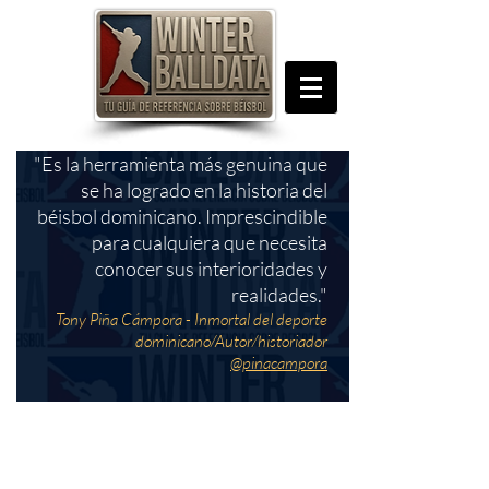
"Es la herramienta más genuina que
se ha logrado en la historia del
béisbol dominicano. Imprescindible
para cualquiera que necesita
conocer sus interioridades y
realidades."
Tony Piña Cámpora - Inmortal del deporte
dominicano/Autor/historiador
@pinacampora