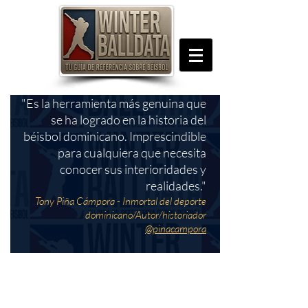
"Es la herramienta más genuina que
se ha logrado en la historia del
béisbol dominicano. Imprescindible
para cualquiera que necesita
conocer sus interioridades y
realidades."
Tony Piña Cámpora - Inmortal del deporte
dominicano/Autor/historiador
@pinacampora