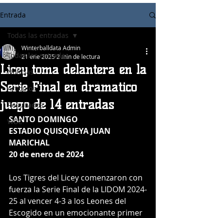
Entrada
Todas las entradas
Winterballdata Admin
Todas las entradas
21 ene 2025
2 min de lectura
Licey toma delantera en la
Noticias
Serie Final en drámatico
Articulos
juego de 14 entradas
Resultados
SANTO DOMINGO
WBC
ESTADIO QUISQUEYA JUAN 
MARICHAL
20 de enero de 2024
Los Tigres del Licey comenzaron con 
fuerza la Serie Final de la LIDOM 2024-
25 al vencer 4-3 a los Leones del 
Escogido en un emocionante primer 