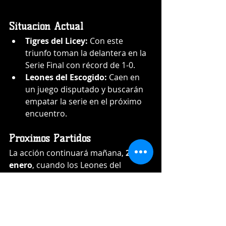
Situación Actual
Tigres del Licey:
 Con este 
triunfo toman la delantera en la 
Serie Final con récord de 1-0.
Leones del Escogido:
 Caen en 
un juego disputado y buscarán 
empatar la serie en el próximo 
encuentro.
Próximos Partidos
La acción continuará mañana, 
21 de 
enero
, cuando los Leones del 
Escogido reciban a los Tigres del 
Licey en el Estadio Quisqueya Juan 
Marichal a las 
7:15 PM
.
Boxscore Completo