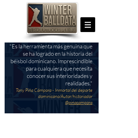
"Es la herramienta más genuina que
se ha logrado en la historia del
béisbol dominicano. Imprescindible
para cualquiera que necesita
conocer sus interioridades y
realidades."
Tony Piña Cámpora - Inmortal del deporte
dominicano/Autor/historiador
@pinacampora