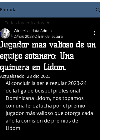
Entrada
Todas las entradas
Winterballdata Admin
Todas las entradas
27 dic 2023
2 min de lectura
Jugador más valioso de un
Noticias
equipo sotanero: Una
Articulos
quimera en Lidom.
Resultados
Actualizado:
28 dic 2023
WBC
Al concluir la serie regular 2023-24 
de la liga de beisbol profesional 
Dominicana Lidom, nos topamos 
con una feroz lucha por el premio 
jugador más valioso que otorga cada 
año la comisión de premios de 
Lidom.