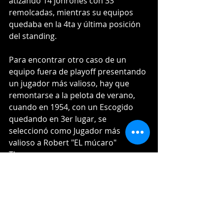
atizando 14 jonrones con 33 
remolcadas, mientras su equipos 
quedaba en la 4ta y última posición 
del standing.
Para encontrar otro caso de un 
equipo fuera de playoff presentando 
un jugador más valioso, hay que 
remontarse a la pelota de verano, 
cuando en 1954, con un Escogido 
quedando en 3er lugar, se 
seleccionó como Jugador más 
valioso a Robert "EL múcaro" 
Thurman.
Así que en la próxima elección de los 
premios de Lidom, Ronny Simon 
enfrenta un desafío que, de resultar 
con su consagración como MVP, 