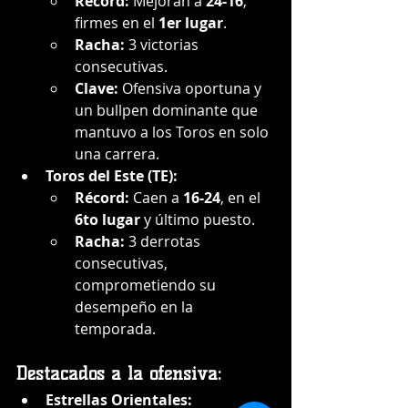
Récord:
 Mejoran a 
24-16
, 
firmes en el 
1er lugar
.
Racha:
 3 victorias 
consecutivas.
Clave:
 Ofensiva oportuna y 
un bullpen dominante que 
mantuvo a los Toros en solo 
una carrera.
Toros del Este (TE):
Récord:
 Caen a 
16-24
, en el 
6to lugar
 y último puesto.
Racha:
 3 derrotas 
consecutivas, 
comprometiendo su 
desempeño en la 
temporada.
Destacados a la ofensiva:
Estrellas Orientales: