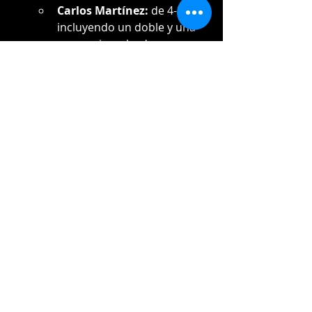
Carlos Martínez:
 de 4-2, 
incluyendo un doble y una 
carrera impulsada.
Eguy Rosario:
 de 4-2 con 
una impulsada.
Ismael Munguía:
 de 3-1, 
con una impulsada y una 
base robada.
José Barrero:
 de 4-1, 
contribuyendo con un doble.
Rainer Núñez:
 de 4-2, 
mostrando consistencia en 
el plato.
Próximos partidos:
Estrellas Orientales:
 Reciben a 
los 
Gigantes del Cibao
 el 
12 de 
diciembre
 en el Estadio Tetelo 