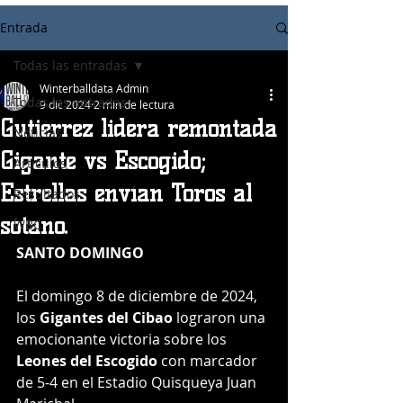
Entrada
Todas las entradas
Winterballdata Admin
Todas las entradas
9 dic 2024
2 min de lectura
Gutiérrez lidera remontada
Noticias
Gigante vs Escogido;
Articulos
Estrellas envían Toros al
Resultados
sótano.
WBC
SANTO DOMINGO
El domingo 8 de diciembre de 2024, 
los 
Gigantes del Cibao
 lograron una 
emocionante victoria sobre los 
Leones del Escogido
 con marcador 
de 5-4 en el Estadio Quisqueya Juan 