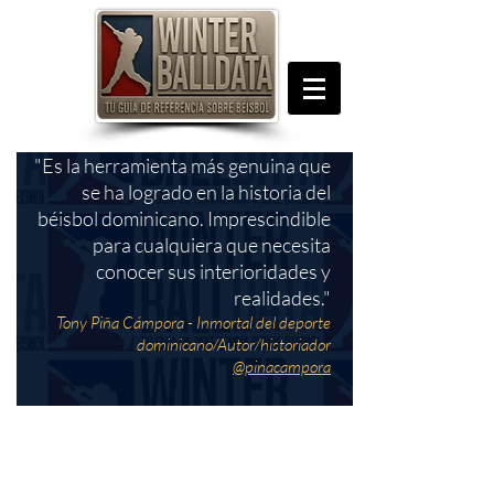
"Es la herramienta más genuina que
se ha logrado en la historia del
béisbol dominicano. Imprescindible
para cualquiera que necesita
conocer sus interioridades y
realidades."
Tony Piña Cámpora - Inmortal del deporte
dominicano/Autor/historiador
@pinacampora