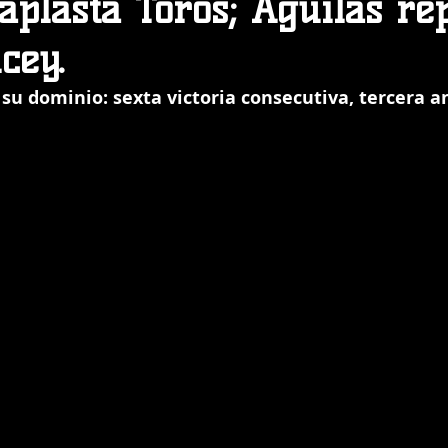
aplasta Toros; Águilas re
cey.
su dominio: sexta victoria consecutiva, tercera an