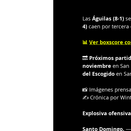
Las 
Águilas (8-1)
 s
4)
 caen por tercera
📊 
Ver boxscore c
🔜 
Próximos partid
noviembre
 en San 
del Escogido
 en Sa
📸 Imágenes prensa
✍️ Crónica por Wint
Explosiva ofensiva
Santo Domingo.
 —