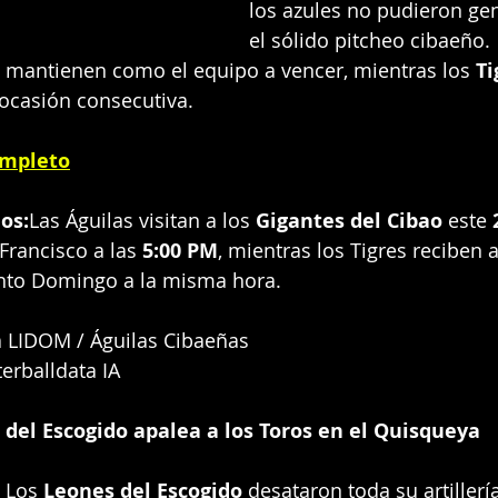
los azules no pudieron ge
el sólido pitcheo cibaeño.
e mantienen como el equipo a vencer, mientras los 
Ti
 ocasión consecutiva.
ompleto
os:
Las Águilas visitan a los 
Gigantes del Cibao
 este 
Francisco a las 
5:00 PM
, mientras los Tigres reciben a
nto Domingo a la misma hora.
 LIDOM / Águilas Cibaeñas
erballdata IA
 del Escogido apalea a los Toros en el Quisqueya
 Los 
Leones del Escogido
 desataron toda su artillerí