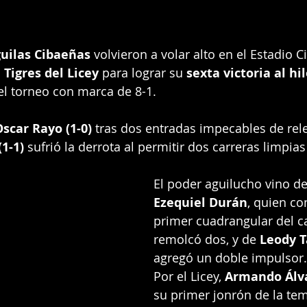
uilas Cibaeñas
 volvieron a volar alto en el Estadio C
 
Tigres del Licey
 para lograr su 
sexta victoria al hi
el torneo con marca de 8-1.
scar Rayo (1-0)
 tras dos entradas impecables de rel
(1-1)
 sufrió la derrota al permitir dos carreras limpias
El poder aguilucho vino de
Ezequiel Durán
, quien co
primer cuadrangular del 
remolcó dos, y de 
Leody T
agregó un doble impulsor.
Por el Licey, 
Armando Álv
su primer jonrón de la te