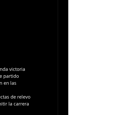
nda victoria 
 partido 
n en las 
ctas de relevo 
tir la carrera 