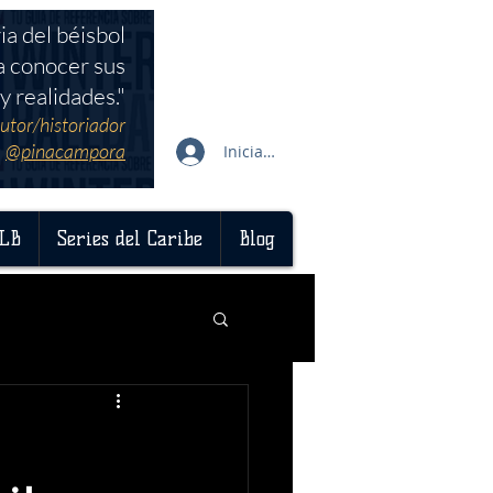
ia del béisbol
a conocer sus
y realidades."
utor/historiador
@pinacampora
Iniciar sesión
LB
Series del Caribe
Blog