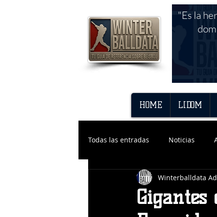
"Es la he
domi
HOME
LIDOM
Todas las entradas
Noticias
Winterballdata A
Gigantes 