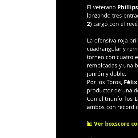
El veterano 
Phillips
lanzando tres entra
2)
 cargó con el revé
La ofensiva roja bri
cuadrangular y rem
torneo con cuatro 
remolcadas y una b
jonrón y doble.
Por los Toros, 
Félix
productor de una de
Con el triunfo, los 
L
ambos con récord d
📊 
Ver boxscore c