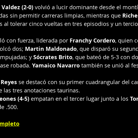
 Valdez (2-0)
 volvió a lucir dominante desde el montí
das sin permitir carreras limpias, mientras que 
Riche
s al tolerar cinco vueltas en tres episodios y un tercio
lló con fuerza, liderada por 
Franchy Cordero
, quien 
olcó dos; 
Martin Maldonado
, que disparó su segund
empujadas; y 
Sócrates Brito
, que bateó de 5-3 con dob
ase robada. 
Yamaico Navarro
 también se unió al fes
 Reyes
 se destacó con su primer cuadrangular del c
 las tres anotaciones taurinas.
eones (4-5)
 empatan en el tercer lugar junto a los 
Tor
e .500.
ompleto