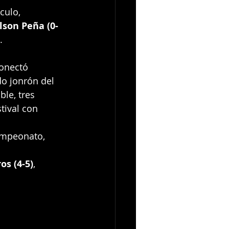
culo, 
lson Peña (0-
.
conectó 
o jonrón del 
le, tres 
tival con 
ampeonato, 
os (4-5)
, 