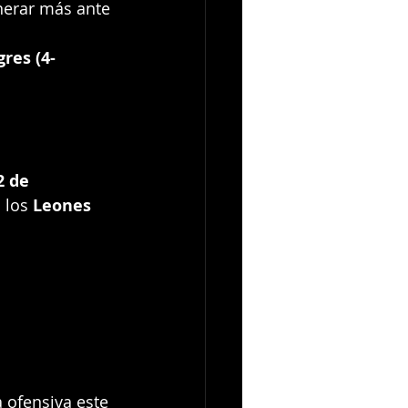
nerar más ante 
gres (4-
2 de 
 los 
Leones 
a ofensiva este 