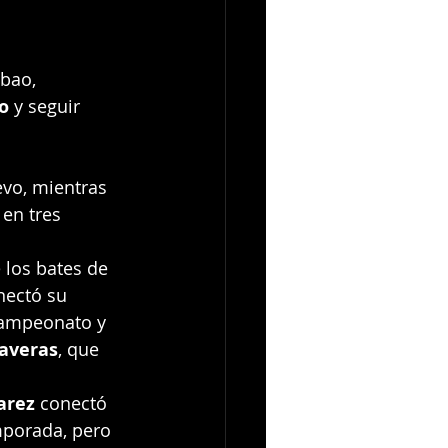
ibao, 
lo
 y seguir 
evo, mientras 
 en tres 
 los bates de 
nectó su 
campeonato y 
averas
, que 
arez
 conectó 
mporada, pero 