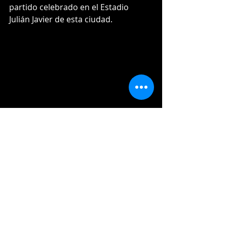
partido celebrado en el Estadio 
Julián Javier de esta ciudad.
Ganó el partido Domingo Tapia (1-0) 
quien lanzó 1IP,1H,0ER,1BB,0SO,
El perdedor fue Matt Pobereyko (0-1) 
quien lanzó 0.66IP,1H,1ER,1BB,0SO,
Por Gigantes del Cibao José Siri 5-
3,HR,2 RBI,C,Oneil Cruz 3-