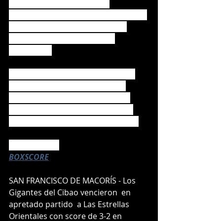
3-1 con una anotada y una 
remolcada, Rangel Ravelo de 3-1 con 
una anotada y una producida y 
Robel García de 3-2 con una 
impulsada. 
La serie descansa el martes, pero 
regresa este miércoles cuando 
reciban a los Toros reciban a las 
Águilas en el estadio Francisco A. 
Micheli de la ciudad de La Romana.
Prensa Toros
BOXSCORE
SAN FRANCISCO DE MACORÍS - Los 
Gigantes del Cibao vencieron  en 
apretado partido  a Las Estrellas 
Orientales con score de 3-2 en 