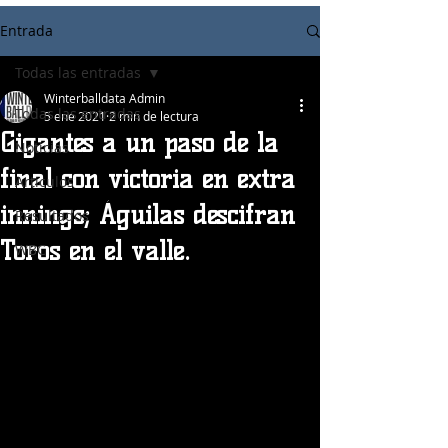
Entrada
Todas las entradas
Winterballdata Admin
Todas las entradas
5 ene 2021
2 min de lectura
Gigantes a un paso de la
Noticias
final con victoria en extra
Articulos
innings; Águilas descifran
Resultados
Toros en el valle.
WBC