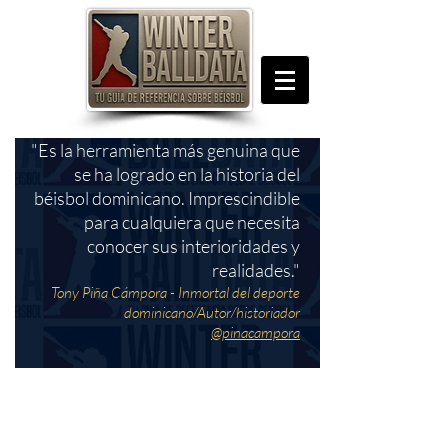
"Es la herramienta más genuina que
se ha logrado en la historia del
béisbol dominicano. Imprescindible
para cualquiera que necesita
conocer sus interioridades y
realidades."
Tony Piña Cámpora - Inmortal del deporte
dominicano/Autor/historiador
@pinacampora