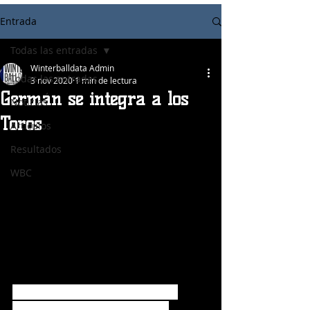
Entrada
Todas las entradas
Winterballdata Admin
Todas las entradas
3 nov 2020
1 min de lectura
Germán se integra a los
Noticias
Toros
Articulos
Resultados
WBC
Los Toros del Este recibieron la 
integración en los campos de 