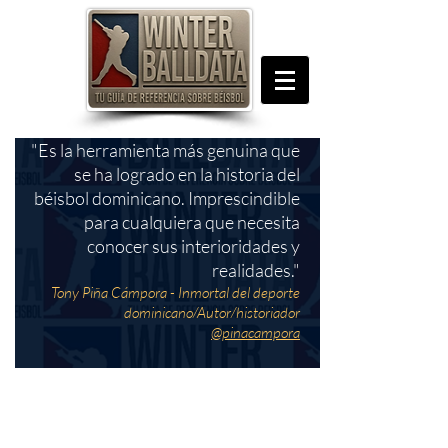
"Es la herramienta más genuina que
se ha logrado en la historia del
béisbol dominicano. Imprescindible
para cualquiera que necesita
conocer sus interioridades y
realidades."
Tony Piña Cámpora - Inmortal del deporte
dominicano/Autor/historiador
@pinacampora