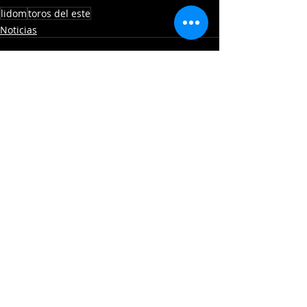
lidom
toros del este
Noticias
Entradas recientes
Ver todo