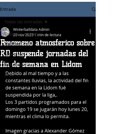
Entrada
Todas las entradas
Winterballdata Admin
Todas las entradas
20 nov 2023
1 min de lectura
Fenómeno atmosférico sobre
Noticias
RD suspende jornadas del
Articulos
fin de semana en Lidom
Resultados
Debido al mal tiempo y a las 
WBC
constantes lluvias, la actividad del fin 
de semana en la Lidom fué 
suspendida por la liga,.
Los 3 partidos programados para el 
domingo 19 se jugarán hoy lunes 20, 
mientras el clima lo permita.
Imagen gracias a Alexander Gómez 