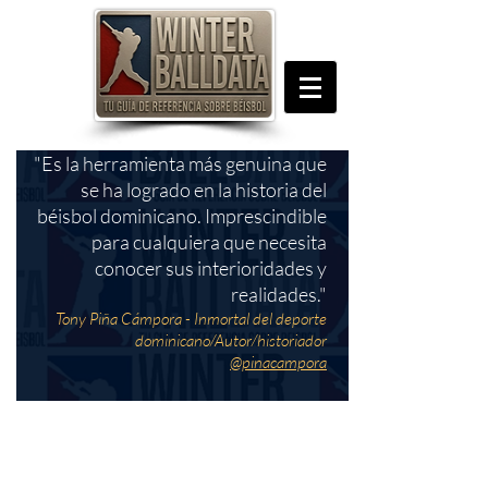
"Es la herramienta más genuina que
se ha logrado en la historia del
béisbol dominicano. Imprescindible
para cualquiera que necesita
conocer sus interioridades y
realidades."
Tony Piña Cámpora - Inmortal del deporte
dominicano/Autor/historiador
@pinacampora