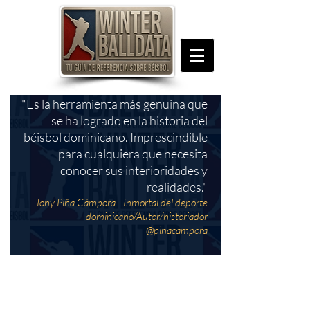
"Es la herramienta más genuina que
se ha logrado en la historia del
béisbol dominicano. Imprescindible
para cualquiera que necesita
conocer sus interioridades y
realidades."
Tony Piña Cámpora - Inmortal del deporte
dominicano/Autor/historiador
@pinacampora