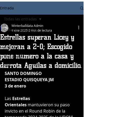
Entrada
Todas las entradas
Winterballdata Admin
Todas las entradas
4 ene 2025
2 min de lectura
Estrellas superan Licey y
Noticias
mejoran a 2-0; Escogido
Articulos
pone número a la casa y
Resultados
derrota Águilas a domicilio.
WBC
SANTO DOMINGO
ESTADIO QUISQUEYA JM
3 de enero
Las 
Estrellas 
Orientales
 mantuvieron su paso 
invicto en el Round Robin de la 