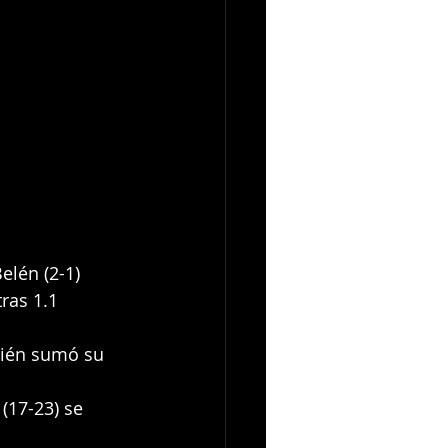
elén (2-1) 
ras 1.1 
bién sumó su 
(17-23) se 