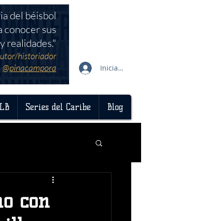
ia del béisbol
a conocer sus
y realidades."
utor/historiador
@pinacampora
Iniciar sesión
LB
Series del Caribe
Blog
no con