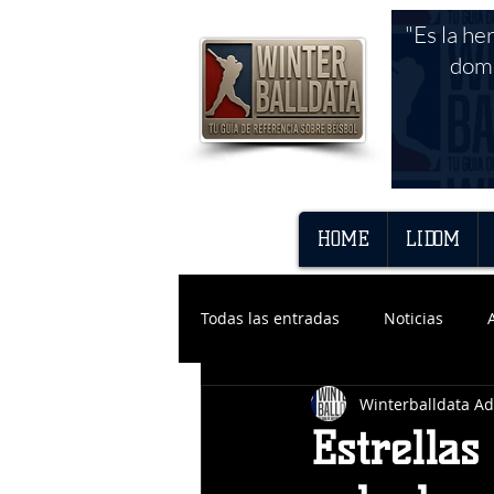
"Es la he
domi
HOME
LIDOM
Todas las entradas
Noticias
Winterballdata A
Estrellas