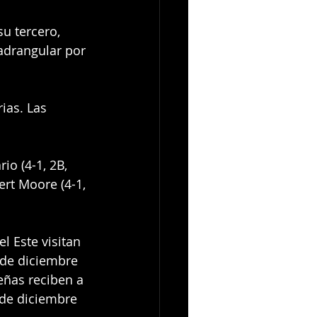
u tercero, 
drangular por 
ias. Las 
io (4-1, 2B, 
ert Moore (4-1, 
l Este visitan 
 de diciembre 
eñas reciben a 
 de diciembre 