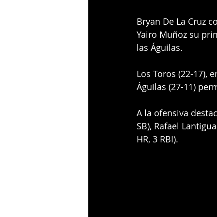
Bryan De La Cruz co
Yairo Muñoz su pri
las Águilas.
Los Toros (22-17), e
Águilas (27-11) per
A la ofensiva destac
SB), Rafael Lantigua
HR, 3 RBI).