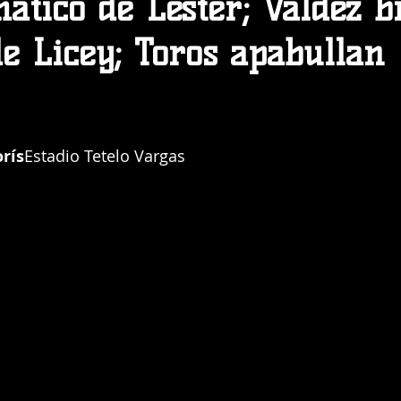
ático de Lester; Valdez b
de Licey; Toros apabullan
rís
Estadio Tetelo Vargas