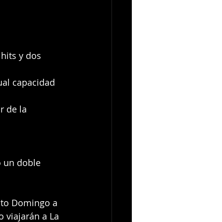
 hits y dos 
ual capacidad 
r de la 
o un doble 
anto Domingo a 
o viajarán a La 