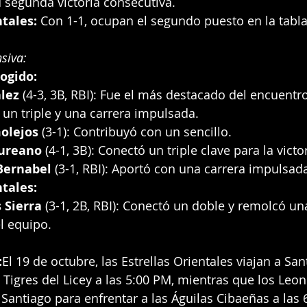
 segunda victoria consecutiva.
ntales:
 Con 1-1, ocupan el segundo puesto en la tabla
siva:
ogido:
lez
 (4-3, 3B, RBI): Fue el más destacado del encuentro,
un triple y una carrera impulsada.
olejos
 (3-1): Contribuyó con un sencillo.
ureano
 (4-1, 3B): Conectó un triple clave para la victor
Bernabel
 (3-1, RBI): Aportó con una carrera impulsad
ntales:
 Sierra
 (3-1, 2B, RBI): Conectó un doble y remolcó un
l equipo.
:
El 19 de octubre, las Estrellas Orientales viajan a S
 Tigres del Licey a las 5:00 PM, mientras que los Leon
 Santiago para enfrentar a las Águilas Cibaeñas a las 