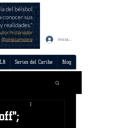
ia del béisbol
a conocer sus
y realidades."
utor/historiador
@pinacampora
Iniciar sesión
LB
Series del Caribe
Blog
ff";