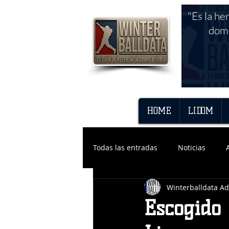
"Es la he
domi
HOME
LIDOM
Todas las entradas
Noticias
Winterballdata A
Escogido 