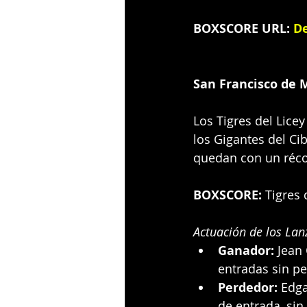
BOXSCORE URL:
De
San Francisco de M
Los Tigres del Lice
los Gigantes del Ci
quedan con un récor
BOXSCORE:
 Tigres 
Actuación de los Lan
Ganador:
 Jean
entradas sin pe
Perdedor:
 Edga
de entrada, sin