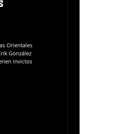
s
as Orientales 
rik González 
enen invictos 