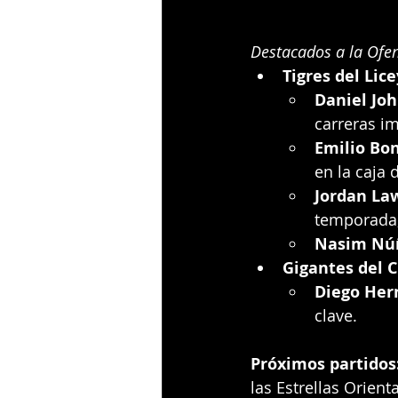
Destacados a la Ofen
Tigres del Lice
Daniel Jo
carreras i
Emilio Bon
en la caja 
Jordan La
temporada,
Nasim Nú
Gigantes del C
Diego Her
clave.
Próximos partidos
las Estrellas Orient