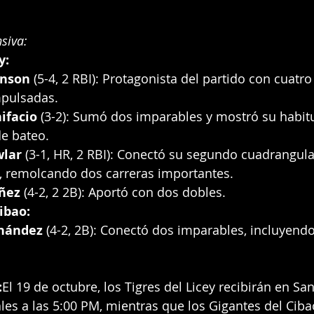
siva:
y:
hnson
 (5-4, 2 RBI): Protagonista del partido con cuatro
mpulsadas.
ifacio
 (3-2): Sumó dos imparables y mostró su habit
de bateo.
wlar
 (3-1, HR, 2 RBI): Conectó su segundo cuadrangula
 remolcando dos carreras importantes.
ñez
 (4-2, 2 2B): Aportó con dos dobles.
ibao:
nández
 (4-2, 2B): Conectó dos imparables, incluyend
:
El 19 de octubre, los Tigres del Licey recibirán en S
ales a las 5:00 PM, mientras que los Gigantes del Ciba