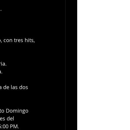
.
 con tres hits, 
ia.
a.
a de las dos 
anto Domingo 
es del 
6:00 PM.