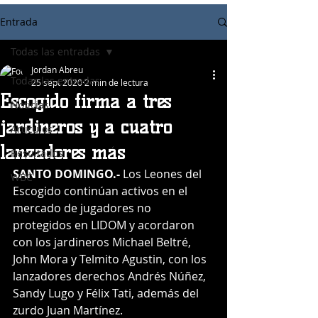
Entrada
Todas las entradas
Jordan Abreu
Todas las entradas
25 sept 2020
2 min de lectura
Escogido firma a tres
Noticias
jardineros y a cuatro
Articulos
lanzadores más
Resultados
SANTO DOMINGO.-
 Los Leones del 
WBC
Escogido continúan activos en el 
mercado de jugadores no 
protegidos en LIDOM y acordaron 
con los jardineros Michael Beltré, 
John Mora y Telmito Agustin, con los 
lanzadores derechos Andrés Núñez, 
Sandy Lugo y Félix Tati, además del 
zurdo Juan Martínez.