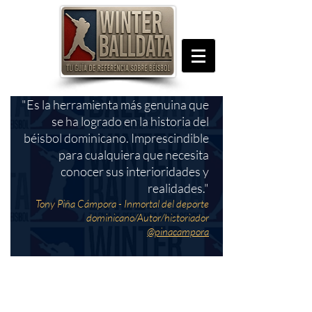
"Es la herramienta más genuina que
se ha logrado en la historia del
béisbol dominicano. Imprescindible
para cualquiera que necesita
conocer sus interioridades y
realidades."
Tony Piña Cámpora - Inmortal del deporte
dominicano/Autor/historiador
@pinacampora