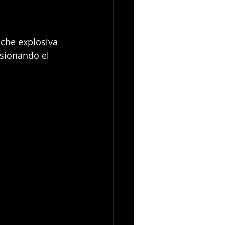
oche explosiva 
esionando el 