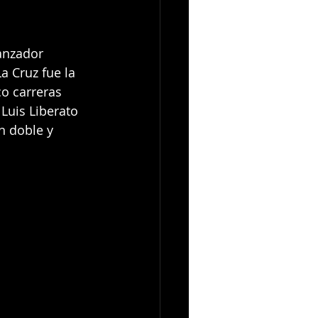
lanzador 
a Cruz fue la 
co carreras 
Luis Liberato 
n doble y 