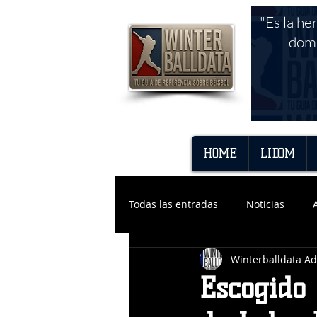
"Es la he
domi
HOME
LIDOM
Todas las entradas
Noticias
Winterballdata A
Escogido 