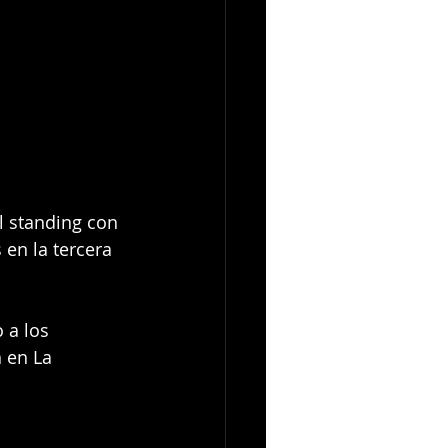
l standing con 
 en la tercera 
 a los 
 en La 