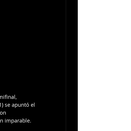
ifinal, 
) se apuntó el 
con 
n imparable. 