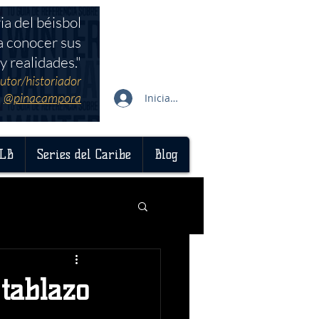
ia del béisbol
a conocer sus
y realidades."
utor/historiador
@pinacampora
Iniciar sesión
LB
Series del Caribe
Blog
 tablazo