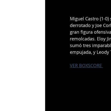
Miguel Castro (1-0) 
derrotado y Joe Corb
gran figura ofensiv
remolcadas. Eloy Ji
sumó tres imparable
empujada, y Leody 
VER BOXSCORE 