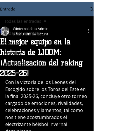
Entrada
Todas las entradas
Winterballdata Admin
Todas las entradas
8 feb
3 min de lectura
El mejor equipo en la
Noticias
historia de LIDOM:
Articulos
¡Actualización del raking
Resultados
2025-26!
WBC
Con la victoria de los Leones del 
Escogido sobre los Toros del Este en 
la final 2025-26, concluye otro torneo 
cargado de emociones, rivalidades, 
celebraciones y lamentos, tal como 
nos tiene acostumbrados el 
electrizante béisbol invernal 