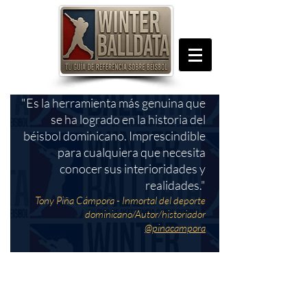
"Es la herramienta más genuina que
se ha logrado en la historia del
béisbol dominicano. Imprescindible
para cualquiera que necesita
conocer sus interioridades y
realidades."
Tony Piña Cámpora - Inmortal del deporte
dominicano/Autor/historiador
@pinacampora