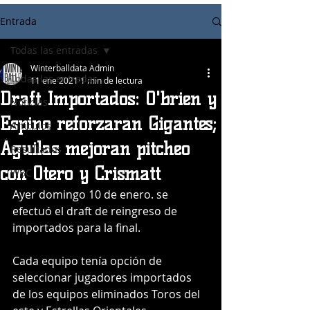
Entrada
Todas las entradas
Winterballdata Admin
Todas las entradas
11 ene 2021
1 min de lectura
Draft Importados: O'brien y
Noticias
Espino reforzarán Gigantes;
Articulos
Águilas mejoran pitcheo
Resultados
con Otero y Crismatt
WBC
Ayer domingo 10 de enero. se 
efectuó el draft de reingreso de 
importados para la final.
Cada equipo tenía opción de 
seleccionar jugadores importados 
de los equipos eliminados Toros del 