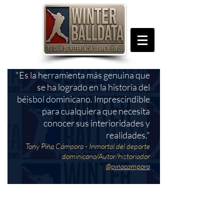
"Es la herramienta más genuina que
se ha logrado en la historia del
béisbol dominicano. Imprescindible
para cualquiera que necesita
conocer sus interioridades y
realidades."
Tony Piña Cámpora - Inmortal del deporte
dominicano/Autor/historiador
@pinacampora