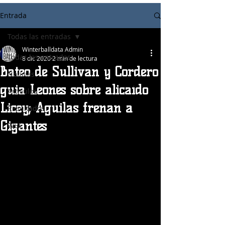
Entrada
Todas las entradas
Winterballdata Admin
Todas las entradas
8 dic 2020
2 min de lectura
Bateo de Sullivan y Cordero
Noticias
guia Leones sobre alicaído
Articulos
Licey; Aguilas frenan a
Resultados
Gigantes
WBC