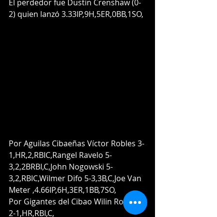
El perdedor fue Dustin Crenshaw (0-
2) quien lanzó 3.33IP,9H,5ER,0BB,1SO,
Por Aguilas Cibaeñas Víctor Robles 3-
1,HR,2,RBIC,Rangel Ravelo 5-
3,2,2BRBI,C,John Nogowski 5-
3,2,RBIC,Wilmer Difo 5-3,3B,C,Joe Van 
Meter ,4.66IP,6H,3ER,1BB,7SO, 
Por Gigantes del Cibao Wilin Rosario 
2-1,HR,RBI,C,     