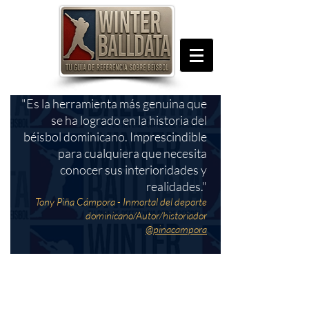
"Es la herramienta más genuina que
se ha logrado en la historia del
béisbol dominicano. Imprescindible
para cualquiera que necesita
conocer sus interioridades y
realidades."
Tony Piña Cámpora - Inmortal del deporte
dominicano/Autor/historiador
@pinacampora