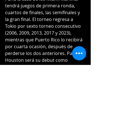
tendrá juegos de primera ronda, 
cuartos de finales, las semifinales y 
la gran final. El torneo regresa a 
Tokio por sexto torneo consecutivo 
(2006, 2009, 2013, 2017 y 2023), 
mientras que Puerto Rico lo recibirá 
por cuarta ocasión, después de 
perderse los dos anteriores. Para 
Houston será su debut como 
anfitriona del evento.
En la primera ronda, República 
Dominicana jugará sus partidos en 
Miami como parte del Grupo D, del 6 
al 11 de marzo, contra Israel, 
Venezuela, Países Bajos y un último 
clasificado por determinar.