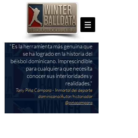
"Es la herramienta más genuina que
se ha logrado en la historia del
béisbol dominicano. Imprescindible
para cualquiera que necesita
conocer sus interioridades y
realidades."
Tony Piña Cámpora - Inmortal del deporte
dominicano/Autor/historiador
@pinacampora