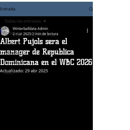
Entrada
Todas las entradas
Winterballdata Admin
Todas las entradas
2 mar 2025
2 min de lectura
Albert Pujols será el
Noticias
manager de República
Articulos
Dominicana en el WBC 2026
Resultados
Actualizado:
29 abr 2025
WBC