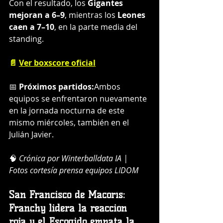
Con el resultado, los 
Gigantes 
mejoran a 6–9
, mientras los 
Leones 
caen a 7–10
, en la parte media del 
standing.
📄 
Ver boxscore oficial
📅 
Próximos partidos:
Ambos 
equipos se enfrentaron nuevamente 
en la jornada nocturna de este 
mismo miércoles, también en el 
Julián Javier.
🧠 
Crónica por Winterballdata IA | 
Fotos cortesía prensa equipos LIDOM
San Francisco de Macorís: 
Franchy lidera la reacción 
roja y el Escogido empata la 