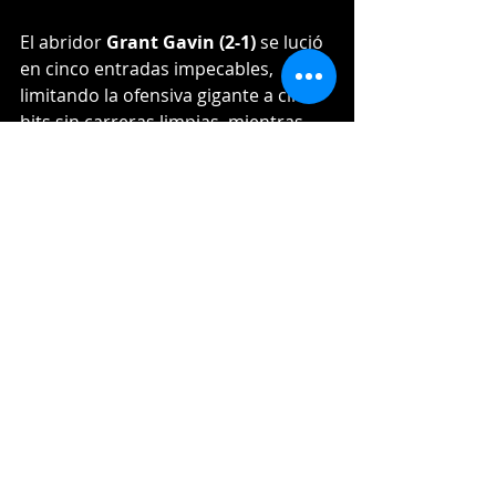
El abridor 
Grant Gavin (2-1)
 se lució 
en cinco entradas impecables, 
limitando la ofensiva gigante a cinco 
hits sin carreras limpias, mientras 
Jake Faría (0-2)
 fue castigado por la 
ofensiva escarlata en cuatro 
episodios de trabajo.El cerrador 
Stephen Nogosek (1)
 se apuntó su 
primer rescate de la campaña.