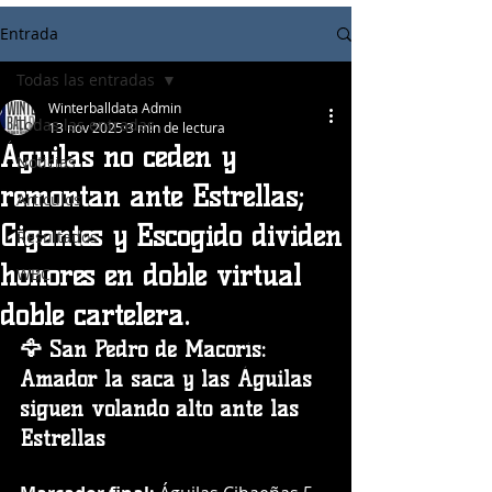
Entrada
Todas las entradas
Winterballdata Admin
Todas las entradas
13 nov 2025
3 min de lectura
Águilas no ceden y
Noticias
remontan ante Estrellas;
Articulos
Gigantes y Escogido dividen
Resultados
honores en doble virtual
WBC
doble cartelera.
🦅 
San Pedro de Macorís: 
Amador la saca y las Águilas 
siguen volando alto ante las 
Estrellas