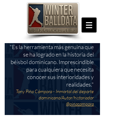
"Es la herramienta más genuina que
se ha logrado en la historia del
béisbol dominicano. Imprescindible
para cualquiera que necesita
conocer sus interioridades y
realidades."
Tony Piña Cámpora - Inmortal del deporte
dominicano/Autor/historiador
@pinacampora