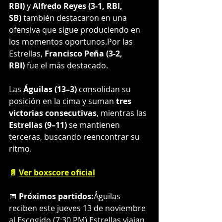
RBI)
 y 
Alfredo Reyes (3-1, RBI, 
SB)
 también destacaron en una 
ofensiva que sigue produciendo en 
los momentos oportunos.Por las 
Estrellas, 
Francisco Peña (3-2, 
RBI)
 fue el más destacado.
Las 
Águilas (13–3)
 consolidan su 
posición en la cima y suman 
tres 
victorias consecutivas
, mientras las 
Estrellas (9–11)
 se mantienen 
terceras, buscando reencontrar su 
ritmo.
📄 
Ver boxscore oficial
📅 
Próximos partidos:
Águilas 
reciben este jueves 13 de noviembre 
al Escogido (7:30 PM).Estrellas viajan 