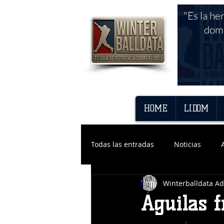
"Es la he
domi
HOME
LIDOM
Todas las entradas
Noticias
Winterballdata A
Águilas f