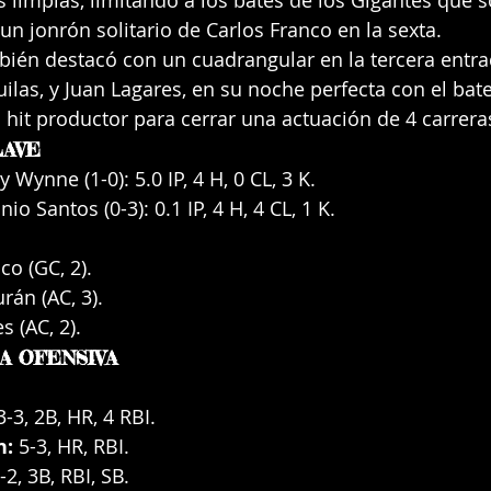
s limpias, limitando a los bates de los Gigantes que s
un jonrón solitario de Carlos Franco en la sexta.
bién destacó con un cuadrangular en la tercera entr
uilas, y Juan Lagares, en su noche perfecta con el bat
hit productor para cerrar una actuación de 4 carrer
LAVE
 Wynne (1-0): 5.0 IP, 4 H, 0 CL, 3 K.
nio Santos (0-3): 0.1 IP, 4 H, 4 CL, 1 K.
co (GC, 2).
rán (AC, 3).
s (AC, 2).
A OFENSIVA
3-3, 2B, HR, 4 RBI.
n:
 5-3, HR, RBI.
-2, 3B, RBI, SB.