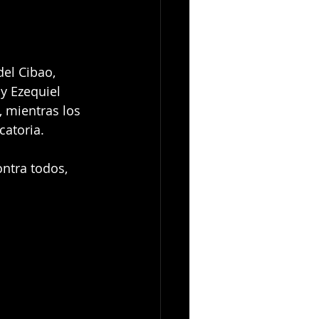
el Cibao, 
y Ezequiel 
, mientras los 
catoria.
ntra todos, 