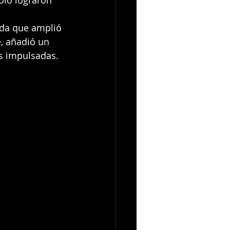
olo lograron 
ada que amplió 
e, añadió un 
as impulsadas.