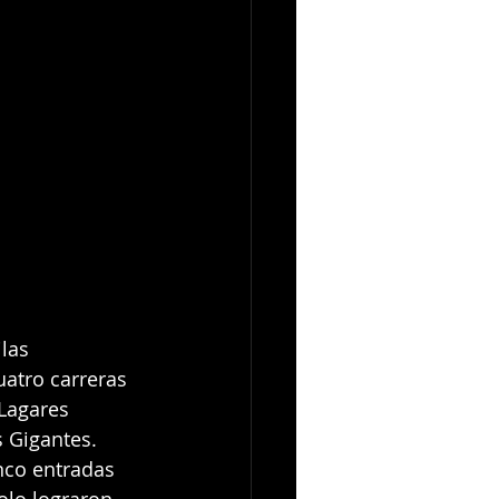
las 
atro carreras 
Lagares 
s Gigantes.
nco entradas 