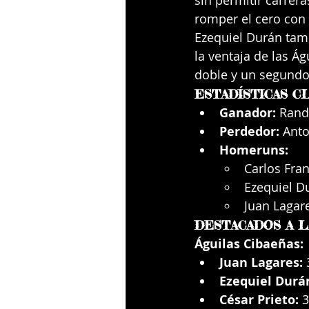
sin permitir carrera
romper el cero con 
Ezequiel Durán tam
la ventaja de las Ág
doble y un segundo 
ESTADÍSTICAS C
Ganador:
 Randy
Perdedor:
 Anto
Homeruns:
Carlos Fran
Ezequiel Du
Juan Lagare
DESTACADOS A L
Águilas Cibaeñas:
Juan Lagares:
 
Ezequiel Durá
César Prieto:
 3