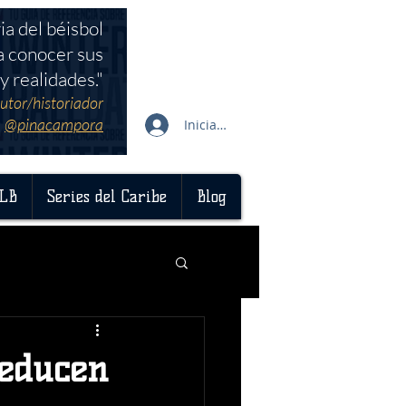
ia del béisbol
a conocer sus
y realidades."
utor/historiador
@pinacampora
Iniciar sesión
LB
Series del Caribe
Blog
reducen