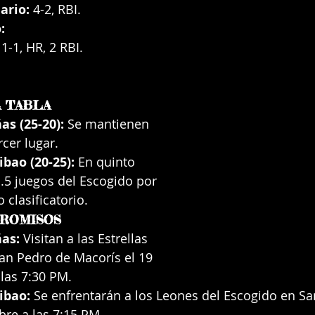
ario:
 4-2, RBI.
:
 1-1, HR, 2 RBI.
A TABLA
as (25-20):
 Se mantienen 
rcer lugar.
ibao (20-25):
 En quinto 
1.5 juegos del Escogido por 
 clasificatorio.
ROMISOS
ñas:
 Visitan a las Estrellas 
an Pedro de Macorís el 19 
las 7:30 PM.
ibao:
 Se enfrentarán a los Leones del Escogido en S
bre a las 7:15 PM.