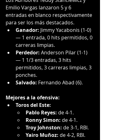
Los Abridores Teddy Stanciewicz y 
Emilio Vargas lanzaron 5 y 6 
entradas en blanco respectivamente 
para ser los más destacados.
Ganador:
 Jimmy Yacabonis (1-0) 
— 1 entrada, 0 hits permitidos, 0 
carreras limpias.
Perdedor:
 Anderson Pilar (1-1) 
— 1 1/3 entradas, 3 hits 
permitidos, 3 carreras limpias, 3 
ponches.
Salvado:
 Fernando Abad (6).
Mejores a la ofensiva:
Toros del Este:
Pablo Reyes:
 de 4-1.
Ronny Simon:
 de 4-1.
Troy Johnston:
 de 3-1, RBI.
Yairo Muñoz:
 de 4-2, RBI.