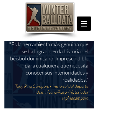
"Es la herramienta más genuina que
se ha logrado en la historia del
béisbol dominicano. Imprescindible
para cualquiera que necesita
conocer sus interioridades y
realidades."
Tony Piña Cámpora - Inmortal del deporte
dominicano/Autor/historiador
@pinacampora