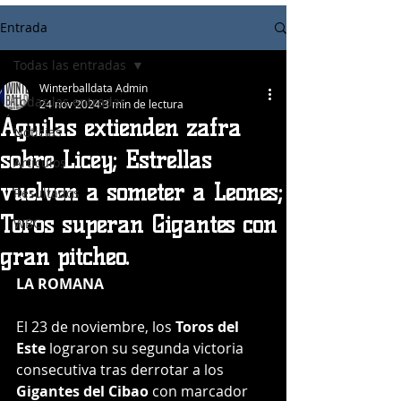
Entrada
Todas las entradas
Winterballdata Admin
Todas las entradas
24 nov 2024
3 min de lectura
Águilas extienden zafra
Noticias
sobre Licey; Estrellas
Articulos
vuelven a someter a Leones;
Resultados
Toros superan Gigantes con
WBC
gran pitcheo.
LA ROMANA
El 23 de noviembre, los 
Toros del 
Este
 lograron su segunda victoria 
consecutiva tras derrotar a los 
Gigantes del Cibao
 con marcador 