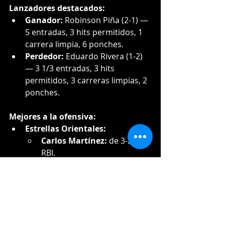
Lanzadores destacados:
Ganador:
 Robinson Piña (2-1) — 
5 entradas, 3 hits permitidos, 1 
carrera limpia, 6 ponches.
Perdedor:
 Eduardo Rivera (1-2) 
— 3 1/3 entradas, 3 hits 
permitidos, 3 carreras limpias, 2 
ponches.
Mejores a la ofensiva:
Estrellas Orientales:
Carlos Martínez:
 de 3-2, 2 
RBI.
Rainer Nuñez:
 de 4-2, 2B, 
RBI.
José Barrero:
 de 3-1, 2B, RBI, 
SB.
Leones del Escogido:
Jean Segura:
 de 4-2, HR, RBI.