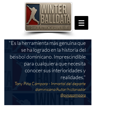
"Es la herramienta más genuina que
se ha logrado en la historia del
béisbol dominicano. Imprescindible
para cualquiera que necesita
conocer sus interioridades y
realidades."
Tony Piña Cámpora - Inmortal del deporte
dominicano/Autor/historiador
@pinacampora