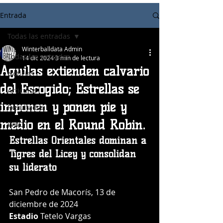
Entrada
Todas las entradas
Winterballdata Admin
Todas las entradas
14 dic 2024
3 min de lectura
Águilas extienden calvario
Noticias
del Escogido; Estrellas se
Articulos
imponen y ponen pie y
Resultados
medio en el Round Robin.
WBC
Estrellas Orientales dominan a 
Tigres del Licey y consolidan 
su liderato
San Pedro de Macorís, 13 de 
diciembre de 2024
Estadio 
Tetelo Vargas