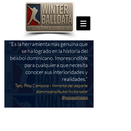
"Es la herramienta más genuina que
se ha logrado en la historia del
béisbol dominicano. Imprescindible
para cualquiera que necesita
conocer sus interioridades y
realidades."
Tony Piña Cámpora - Inmortal del deporte
dominicano/Autor/historiador
@pinacampora