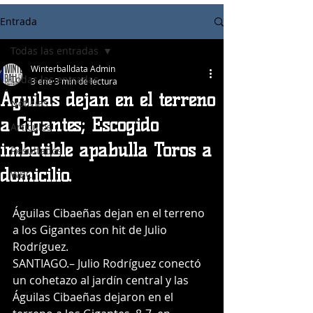
Entrada
Todas las entradas
Winterballdata Admin
Todas las entradas
3 ene
3 min de lectura
Águilas dejan en el terreno
Noticias
a Gigantes; Escogido
Articulos
imbatible apabulla Toros a
Resultados
domicilio.
WBC
Águilas Cibaeñas dejan en el terreno 
a los Gigantes con hit de Julio 
Rodríguez.
SANTIAGO.– Julio Rodríguez conectó 
un cohetazo al jardín central y las 
Águilas Cibaeñas dejaron en el 